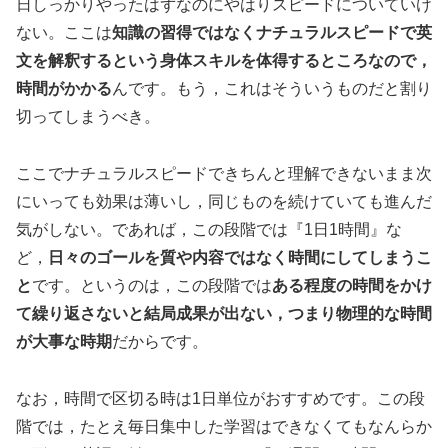
日しっかりやったはずなのにやはりスピードについていけ
ない。ここは
知識の習得ではなくナチュラルスピードで英
文を解釈するという身体スキルを体得するところなので，
時間がかかる
んです。もう，これはそういうものだと割り
切ってしまうべき。
ここでナチュラルスピードできちんと理解できないまま次
にいっても効果は薄いし，同じものを続けていても進んだ
気がしない。であれば，この段階では『1日1時間』な
ど，
日々のゴールを質や内容ではなく時間にしてしまうこ
と
です。というのは，この段階では
ある程度の時間をかけ
て繰り返さないと結局成果が出ない，つまり物理的な時間
が大事な時期
だからです。
なお，時間で区切る時は1日単位がおすすめです。この段
階では，たとえ毎日集中した学習はできなくてもなんらか