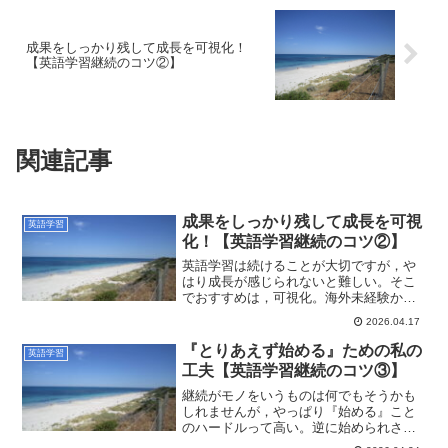
成果をしっかり残して成長を可視化！
【英語学習継続のコツ②】
関連記事
成果をしっかり残して成長を可視
英語学習
化！【英語学習継続のコツ②】
英語学習は続けることが大切ですが，や
はり成長が感じられないと難しい。そこ
でおすすめは，可視化。海外未経験から
会議通訳歴10年越までの経験を振り返
2026.04.17
り，私自身の学習継続のコツをお伝えし
ます。
『とりあえず始める』ための私の
英語学習
工夫【英語学習継続のコツ③】
継続がモノをいうものは何でもそうかも
しれませんが，やっぱり『始める』こと
のハードルって高い。逆に始められさえ
すれば意外と続くモノです。海外未経験