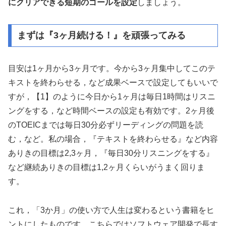
にクリアできる短期のゴールを設定
しましょう。
まずは『3ヶ月続ける！』を頑張ってみる
目安は1ヶ月から3ヶ月です。今から3ヶ月集中してこのテ
キストを終わらせる，など成果ベースで設定してもいいで
すが，【1】のように今日から1ヶ月は毎日1時間はリスニ
ングをする，など時間ベースの設定も有効です。2ヶ月後
のTOEICまでは毎日30分必ずリーディングの問題を読
む，など。私の場合，『テキストを終わらせる』など内容
ありきの目標は2,3ヶ月，『毎日30分リスニングをする』
など継続ありきの目標は1,2ヶ月くらいがうまく回りま
す。
これ，「3か月」の使い方で人生は変わるという書籍をヒ
ントにしたものです。こちらではソフトウェア開発で長す