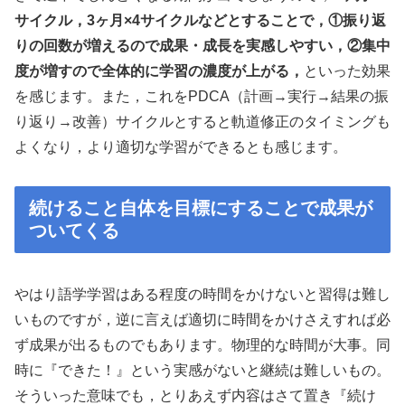
サイクル，3ヶ月×4サイクルなどとすることで，①振り返
りの回数が増えるので成果・成長を実感しやすい，②集中
度が増すので全体的に学習の濃度が上がる，
といった効果
を感じます。また，これをPDCA（計画→実行→結果の振
り返り→改善）サイクルとすると軌道修正のタイミングも
よくなり，より適切な学習ができるとも感じます。
続けること自体を目標にすることで成果が
ついてくる
やはり語学学習はある程度の時間をかけないと習得は難し
いものですが，逆に言えば適切に時間をかけさえすれば必
ず成果が出るものでもあります。物理的な時間が大事。同
時に『できた！』という実感がないと継続は難しいもの。
そういった意味でも，とりあえず内容はさて置き『続け