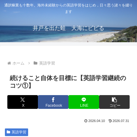
通訳稼業も十数年。海外未経験からの英語学習をはじめ，日々思う諸々を綴り
ます
井戸を出た蛙 大海にビビる
ホーム
英語学習
続けること自体を目標に【英語学習継続の
コツ①】
X
Facebook
LINE
コピー
2026.04.10
2026.07.31
英語学習