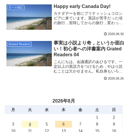
Happy early Canada Day!
日々の雑記
カナダデーを前にブリティッシュコロン
ビアに来ています。英語が苦手だった頃
の旅行，習得してからの旅行，変わって
きた私の視点。今日はそんな，海外旅行
にまつわる完全なる雑記です。
2026.06.30
事実は小説より奇，というか面白
Grated Readers
い！初心者への洋書案内 Grated
Readers 04
こんにちは。会議通訳のあひるです。一
定以上の英語力をつけるため，やはり読
むことは欠かせません。私自身もいろい
ろと試してきた中で，しばらくGrated
2026.06.26
Readers，つまり英語学習者向けのもので
読みやすいものをまとめてご紹介してい
ます。すべ...
2026年8月
月
火
水
木
金
土
日
1
2
3
4
5
6
7
8
9
10
11
12
13
14
15
16