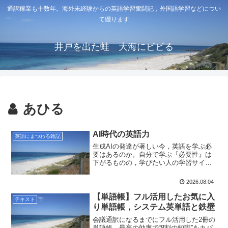
通訳稼業も十数年。海外未経験からの英語学習奮闘記，外国語学習などについ
て綴ります
井戸を出た蛙 大海にビビる
あひる
AI時代の英語力
英語にまつわる雑記
生成AIの発達が著しい今，英語を学ぶ必
要はあるのか。自分で学ぶ『必要性』は
下がるものの，学びたい人の学習サイク
ルはどんどん早くなる。こんな時代に英
語を学ぶ意義について，現役会議通訳が
2026.08.04
思うことを綴ります。
【単語帳】フル活用したお気に入
テキスト
り単語帳，システム英単語と鉄壁
会議通訳になるまでにフル活用した2冊の
単語帳。最高の効率で“8割の知識”をカバ