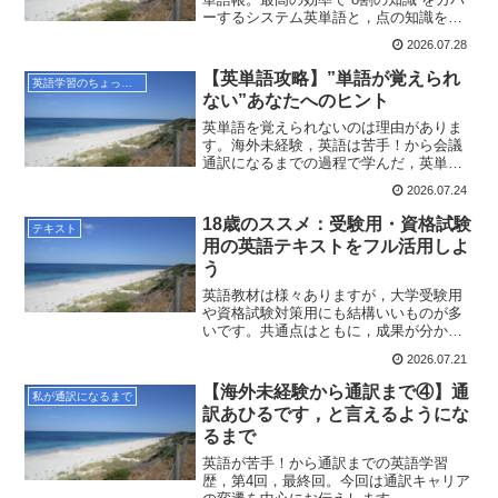
ーするシステム英単語と，点の知識を有
機的につなげる鉄壁です。個人的に英語
2026.07.28
学習のご相談を受けてもよくおすすめす
るのですが，今日はその理由をお伝えし
【英単語攻略】”単語が覚えられ
英語学習のちょっとしたコツ
ます。
ない”あなたへのヒント
英単語を覚えられないのは理由がありま
す。海外未経験，英語は苦手！から会議
通訳になるまでの過程で学んだ，英単語
暗記が難しい理由，克服のヒント，おす
2026.07.24
すめ単語帳をご紹介します。
18歳のススメ：受験用・資格試験
テキスト
用の英語テキストをフル活用しよ
う
英語教材は様々ありますが，大学受験用
や資格試験対策用にも結構いいものが多
いです。共通点はともに，成果が分かり
やすく問われること。そのオススメポイ
2026.07.21
ント，理由をお伝えします。
【海外未経験から通訳まで④】通
私が通訳になるまで
訳あひるです，と言えるようにな
るまで
英語が苦手！から通訳までの英語学習
歴，第4回，最終回。今回は通訳キャリア