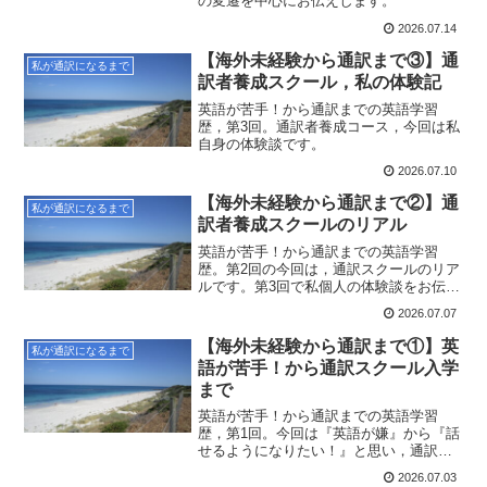
の変遷を中心にお伝えします。
2026.07.14
【海外未経験から通訳まで③】通
私が通訳になるまで
訳者養成スクール，私の体験記
英語が苦手！から通訳までの英語学習
歴，第3回。通訳者養成コース，今回は私
自身の体験談です。
2026.07.10
【海外未経験から通訳まで②】通
私が通訳になるまで
訳者養成スクールのリアル
英語が苦手！から通訳までの英語学習
歴。第2回の今回は，通訳スクールのリア
ルです。第3回で私個人の体験談をお伝え
する前にまず，通訳スクールってどんな
2026.07.07
ところなのか，その一般論をご紹介しま
す。
【海外未経験から通訳まで①】英
私が通訳になるまで
語が苦手！から通訳スクール入学
まで
英語が苦手！から通訳までの英語学習
歴，第1回。今回は『英語が嫌』から『話
せるようになりたい！』と思い，通訳ス
クールに通い始めるまで。紆余曲折の学
2026.07.03
習歴をお伝えします。