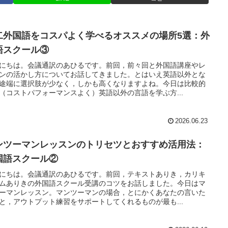
二外国語をコスパよく学べるオススメの場所5選：外
語スクール③
にちは。会議通訳のあひるです。前回，前々回と外国語講座やレ
ンの活かし方についてお話してきました。とはいえ英語以外とな
途端に選択肢が少なく，しかも高くなりますよね。今日は比較的
（コストパフォーマンスよく）英語以外の言語を学ぶ方...
2026.06.23
ンツーマンレッスンのトリセツとおすすめ活用法：
国語スクール②
にちは。会議通訳のあひるです。前回，テキストありき，カリキ
ムありきの外国語スクール受講のコツをお話しました。今日はマ
ーマンレッスン。マンツーマンの場合，とにかくあなたの言いた
と，アウトプット練習をサポートしてくれるものが最も...