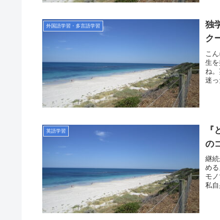
独
外国語学習・多言語学習
ク
こん
生を
ね。
迷っ
『
英語学習
の
継続
める
モノ
私自