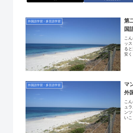
第
外国語学習・多言語学習
国
こん
ッス
ると
安く
マ
外国語学習・多言語学習
外
こん
ュラ
ンツ
いこ