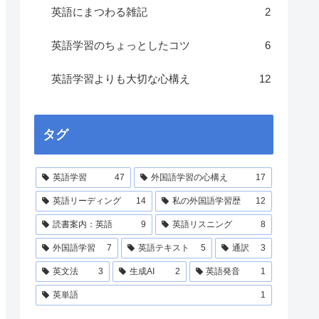
英語にまつわる雑記
2
英語学習のちょっとしたコツ
6
英語学習よりも大切な心構え
12
タグ
英語学習
47
外国語学習の心構え
17
英語リーディング
14
私の外国語学習歴
12
読書案内：英語
9
英語リスニング
8
外国語学習
7
英語テキスト
5
通訳
3
英文法
3
生成AI
2
英語発音
1
英単語
1