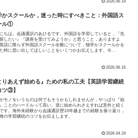
2026.06.19
学かスクールか，迷った時にすべきこと：外国語ス
ール①
にちは。会議通訳のあひるです。外国語を学習していると，『先
探したい』『講座を受けてみようか』と思うこと，ありますよ
英語に限らず外国語スクール全般について，独学かスクールかを
た時に思い出してほしいことをいくつかお伝えします。今...
2026.06.16
とりあえず始める』ための私の工夫【英語学習継続
コツ③】
がモノをいうものは何でもそうかもしれませんが，やっぱり『始
』ことのハードルって高い。逆に始められさえすれば意外と続く
です。海外未経験から会議通訳歴10年越までの経験を振り返り，
身の学習継続のコツをお伝えします。
2026.04.24