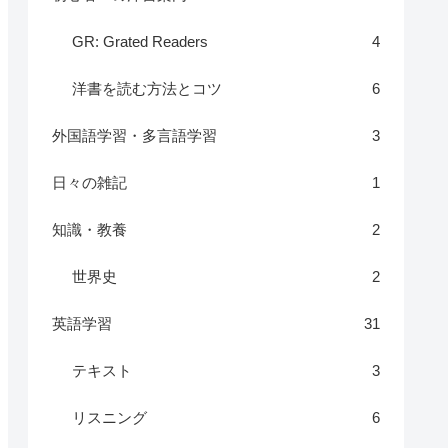
GR: Grated Readers
4
洋書を読む方法とコツ
6
外国語学習・多言語学習
3
日々の雑記
1
知識・教養
2
世界史
2
英語学習
31
テキスト
3
リスニング
6