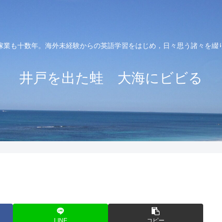
稼業も十数年。海外未経験からの英語学習をはじめ，日々思う諸々を綴
井戸を出た蛙 大海にビビる
LINE
コピー