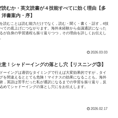
ぜ読むか・英文読書が４技能すべてに効く理由【多
・洋書案内・序】
を読むことは読む能力だけでなく，読む・聞く・書く・話す，4技
べての底上げにつながります。海外未経験から会議通訳になった
るが自身の学習過程も振り返りつつ，その理由を詳しくお伝えし
。
2026.03.03
注意！シャドーイングの落とし穴【リスニング③】
ドーイングは適切なタイミングで行えば大変効果的ですが，タイ
グを間違えるととても危険！マイナスの効果になることも。海外
験，英語は苦手だった私が通訳になるまでの学習を振り返り，反
込めてシャドーイングの落とし穴にをお伝えします。
2026.02.17