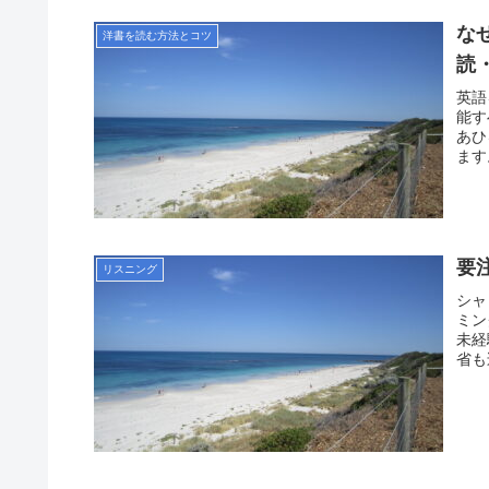
な
洋書を読む方法とコツ
読
英語
能す
あひ
ます
要
リスニング
シャ
ミン
未経
省も