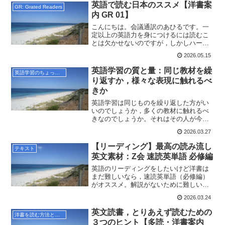
英語を勉強したのですが，この壁にあた
英語で読む日本のススメ【洋書案
GR: Grated Readers
ったのは通訳学校に通い始...
内 GR 01】
こんにちは。会議通訳のあひるです。一
定以上の英語力を身につけるには読むこ
とは欠かせないのですが，しかしハード
ル高いですよね。私自身元々英語は大の
2026.05.15
苦手でしたのでとってもよくわかりま
す。私自身もいろいろと試してきました
英語学習の質と量：同じ教材を繰
英語学習のちょっとしたコツ
ので，初心者にも読みやすく...
り返すか，様々な表現に触れるべ
きか
英語学習は同じものを繰り返した方がい
いのでしょうか，多くの教材に触れるべ
きなのでしょうか。それはその人が今ど
の段階にいるかによって変わると考えて
2026.03.27
います。次の教材にいく適切なタイミン
グについてお伝えします。
【リーディング】最高の読み流し
テキスト
英文素材：Z会 速読英単語 必修編
英語のリーディングをしたいけど洋書は
まだ難しいなら，速読英単語（必修編）
がオススメ。解説がないために難しい洋
書，文法事項満載で難しい文章ばかりに
2026.03.24
なりがちな英語テキストのいいとこ取り
なんです。現役通訳がその理由をお伝え
英文読書，とりあえず読むための
洋書を読む方法とコツ
します。
３つのヒント【多読・洋書案内