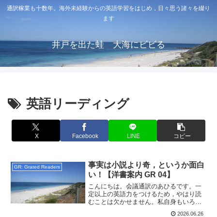
通訳稼業も十数年。海外未経験からの英語学習をはじめ，日々思う諸々を綴り
ます
井戸を出た蛙 大海にビビる
英語リーディング
X
Facebook
LINE
コピー
事実は小説より奇，というか面白
GR: Grated Readers
い！【洋書案内 GR 04】
こんにちは。会議通訳のあひるです。一
定以上の英語力をつけるため，やはり読
むことは欠かせません。私自身もいろい
ろと試してきた中で，しばらくGR:
2026.06.26