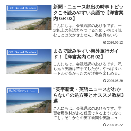
Grated Readers，つまり英語学習者向け
のもので読みやすいものをまとめてご紹
新聞・ニュース頻出の時事トピッ
GR: Grated Readers
介していま...
クこそ読みやすい英語で【洋書案
内 GR 03】
こんにちは。会議通訳のあひるです。一
定以上の英語力をつけるため，やはり読
むことは欠かせません。私自身もいろい
ろと試してきた中で，しばらくGR:
2026.06.12
Grated Readers，つまり英語学習者向け
のもので読みやすいものをまとめてご紹
まるで読みやすい海外旅行ガイ
GR: Grated Readers
介していま...
ド！【洋書案内 GR 02】
こんにちは。会議通訳のあひるです。私
も元々英語は苦手でしたが，やっぱりハ
ードルが高かったのが洋書を楽しめるよ
うになるまでのプロセス。でもやはり，
2026.05.29
一定以上の英語力を身につけるために読
むことは欠かせません。私自身もいろい
“英字新聞・英語ニュースがわか
英語学習のちょっとしたコツ
ろと試してきた中で，しば...
らない”の処方箋とオススメ教材3
選
こんにちは。会議通訳のあひるです。学
習者用教材がある程度できるようになっ
ても，そこからの英字新聞や英語ニュー
スってすごくハードル高くないですか？
2026.05.22
私は海外経験もなく社会人になってから