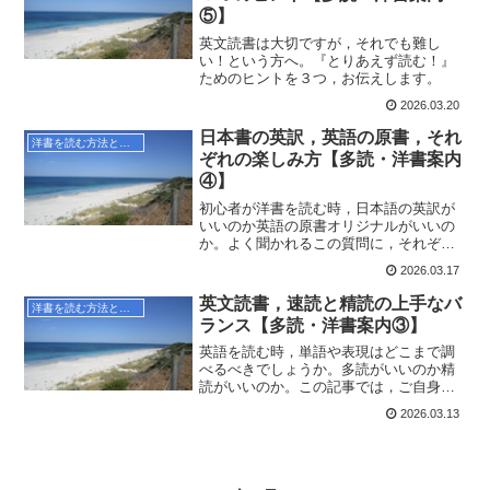
⑤】
英文読書は大切ですが，それでも難し
い！という方へ。『とりあえず読む！』
ためのヒントを３つ，お伝えします。
2026.03.20
日本書の英訳，英語の原書，それ
洋書を読む方法とコツ
ぞれの楽しみ方【多読・洋書案内
④】
初心者が洋書を読む時，日本語の英訳が
いいのか英語の原書オリジナルがいいの
か。よく聞かれるこの質問に，それぞれ
の楽しみ方をお伝えします。
2026.03.17
英文読書，速読と精読の上手なバ
洋書を読む方法とコツ
ランス【多読・洋書案内③】
英語を読む時，単語や表現はどこまで調
べるべきでしょうか。多読がいいのか精
読がいいのか。この記事では，ご自身に
あったレベル感を見極めるヒントをお伝
2026.03.13
えします。