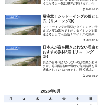
うになると一気に視界が開けます。今回
はそのリスニングの要諦ともなる短文リ
2026.02.13
スニング攻略について，具体的な方法を
順を追ってお伝えします。
要注意！シャドーイングの落とし
リスニング
穴【リスニング③】
シャドーイングは適切なタイミングで行
えば大変効果的ですが，タイミングを間
違えるととても危険！マイナスの効果に
なることも。海外未経験，英語は苦手だ
2026.02.17
った私が通訳になるまでの学習を振り返
り，反省も込めてシャドーイングの落と
日本人が音を聞きとれない理由と
リスニング
し穴にをお伝えします。
おすすめ教材2選【リスニング
⑤】
英語の音を聞き取れないのは理由があり
ます。母国語習得の過程で音声認識を最
適化されているためです。現役通訳のあ
ひるが認知言語学の知見をもとに，その
2026.02.24
理由とトレーニング法をお伝えします。
2026年8月
月
火
水
木
金
土
日