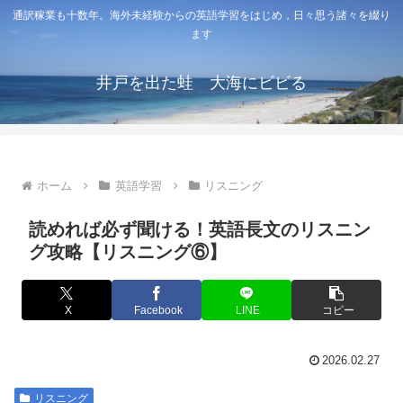
通訳稼業も十数年。海外未経験からの英語学習をはじめ，日々思う諸々を綴り
ます
井戸を出た蛙 大海にビビる
ホーム
英語学習
リスニング
読めれば必ず聞ける！英語長文のリスニン
グ攻略【リスニング⑥】
X
Facebook
LINE
コピー
2026.02.27
リスニング