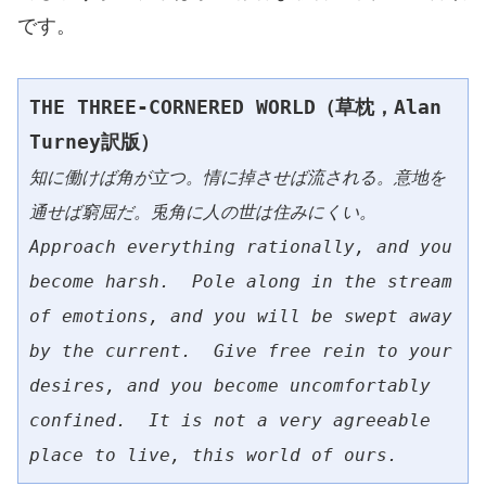
です。
THE THREE-CORNERED WORLD（草枕，Alan 
Turney訳版）
知に働けば角が立つ。情に掉させば流される。意地を
通せば窮屈だ。兎角に人の世は住みにくい。
Approach everything rationally, and you 
become harsh.  Pole along in the stream 
of emotions, and you will be swept away 
by the current.  Give free rein to your 
desires, and you become uncomfortably 
confined.  It is not a very agreeable 
place to live, this world of ours. 