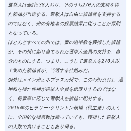
選挙人は合計538人おり、そのうち270人の支持を得
た候補が当選する。選挙人は自由に候補者を支持する
のではなく、州の有権者の投票結果に従うことが原則
となっている。
ほとんどすべての州では、票の過半数を獲得した候補
が、その州に割り当てられた選挙人全員の支持を、自
分のものにする。つまり、こうして選挙人を270人以
上集めた候補者が、当選する仕組みだ。
例外はメイン州とネブラスカ州で、この2州だけは、過
半数を得た候補が選挙人全員を総取りするのではな
く、得票率に応じて選挙人を候補に配分する。
2016年のヒラリー･クリントン候補（民主党）のよう
に、全国的な得票数は勝っていても、獲得した選挙人
の人数で負けることもあり得る。