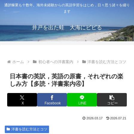
通訳稼業も十数年。海外未経験からの英語学習をはじめ，日々思う諸々を綴り
ます
井戸を出た蛙 大海にビビる
ホーム
初心者への洋書案内
洋書を読む方法とコツ
日本書の英訳，英語の原書，それぞれの楽
しみ方【多読・洋書案内④】
X
Facebook
LINE
コピー
2026.03.17
2026.07.21
洋書を読む方法とコツ