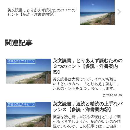
英文読書，とりあえず読むための３つの
ヒント【多読・洋書案内⑤】
関連記事
英文読書，とりあえず読むための
洋書を読む方法とコツ
３つのヒント【多読・洋書案内
⑤】
英文読書は大切ですが，それでも難し
い！という方へ。『とりあえず読む！』
ためのヒントを３つ，お伝えします。
2026.03.20
英文読書，速読と精読の上手なバ
洋書を読む方法とコツ
ランス【多読・洋書案内③】
英語を読む時，単語や表現はどこまで調
べるべきでしょうか。多読がいいのか精
読がいいのか。この記事では，ご自身に