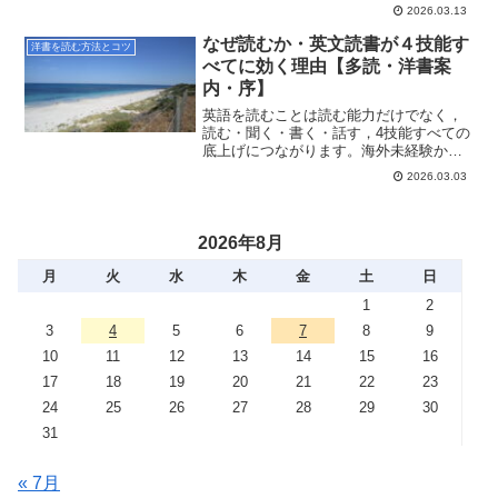
あったレベル感を見極めるヒントをお伝
2026.03.13
えします。
なぜ読むか・英文読書が４技能す
洋書を読む方法とコツ
べてに効く理由【多読・洋書案
内・序】
英語を読むことは読む能力だけでなく，
読む・聞く・書く・話す，4技能すべての
底上げにつながります。海外未経験から
会議通訳になったあひるが自身の学習過
2026.03.03
程も振り返りつつ，その理由を詳しくお
伝えします。
2026年8月
月
火
水
木
金
土
日
1
2
3
4
5
6
7
8
9
10
11
12
13
14
15
16
17
18
19
20
21
22
23
24
25
26
27
28
29
30
31
« 7月