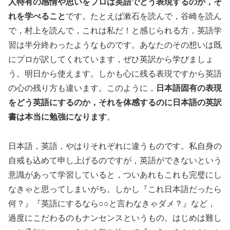
人特有の感情や思いをプロは英語でどう表現するのか，そ
れを学べること
です。たとえば漱石を読んで，谷崎を読ん
で，村上を読んで，これは私だ！と感じられる方，英語学
習は半分終わったようなものです。あなたのその想いは既
にプロが訳してくれています，ぜひ英訳から学びましょ
う。明日から使えます。しかも心に残る表現ですから英語
の心の残り方も違います。このように，
日本語固有の表現
をどう英語にするのか，それを体感するのに日本語の英訳
書は本当に勉強になります
。
日本語，英語，やはりそれぞれに違うものです。私自身の
自戒も込めて申し上げるのですが，英語ができないという
意識があって学習していると，ついあれもこれも完璧にし
なきゃと思ってしまいがち。しかし『これ日本語だったら
何？』『英語にするなら○○と言わなきゃダメ？』など，
過度にこだわるのもナンセンスというもの。はじめは難し