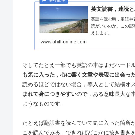
英文読書，速読と
英語を読む時，単語や
読がいいのか。この記
えします。
www.ahill-online.com
そしてたとえ一部でも英語の本はまだハード
も気に入った，心に響く文章や表現に出会っ
読めるほどではない場合，導入として結構オ
まれて身につきやすい
ので，ある意味長大な
ようなものです。
たとえば翻訳書を読んでいて気に入った箇所
こを読んでみる。できればどこかに抜き書き