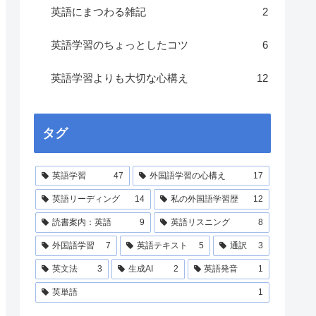
英語にまつわる雑記
2
英語学習のちょっとしたコツ
6
英語学習よりも大切な心構え
12
タグ
英語学習
47
外国語学習の心構え
17
英語リーディング
14
私の外国語学習歴
12
読書案内：英語
9
英語リスニング
8
外国語学習
7
英語テキスト
5
通訳
3
英文法
3
生成AI
2
英語発音
1
英単語
1