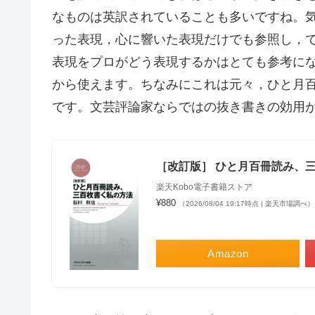
なものは英訳されていることも多いですね。
った表現，心に響いた表現だけでも参照し，
表現をプロがどう表現するかはとても参考に
から使えます。ちなみにこれは元々，ひと月
です。文芸評論家ならではの抜き書きの効用
［改訂版］ ひと月百冊読み、三
楽天Kobo電子書籍ストア
¥880
（2026/08/04 19:17時点 | 楽天市場調べ）
Amazon