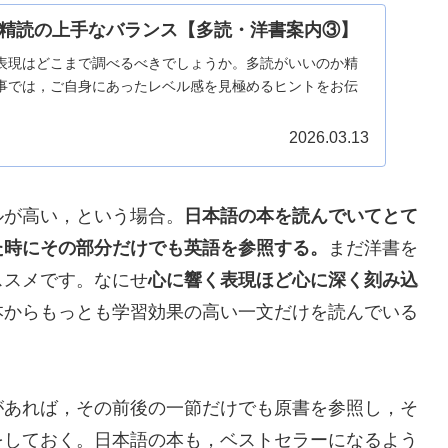
精読の上手なバランス【多読・洋書案内③】
表現はどこまで調べるべきでしょうか。多読がいいのか精
事では，ご自身にあったレベル感を見極めるヒントをお伝
2026.03.13
ルが高い，という場合。
日本語の本を読んでいてとて
た時にその部分だけでも英語を参照する。
まだ洋書を
ススメです。なにせ
心に響く表現ほど心に深く刻み込
本からもっとも学習効果の高い一文だけを読んでいる
があれば，その前後の一節だけでも原書を参照し，そ
をしておく。日本語の本も，ベストセラーになるよう