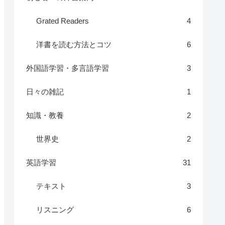
Grated Readers
4
洋書を読む方法とコツ
6
外国語学習・多言語学習
3
日々の雑記
1
知識・教養
2
世界史
2
英語学習
31
テキスト
3
リスニング
6