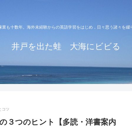
稼業も十数年。海外未経験からの英語学習をはじめ，日々思う諸々を綴
井戸を出た蛙 大海にビビる
とコツ
の３つのヒント【多読・洋書案内